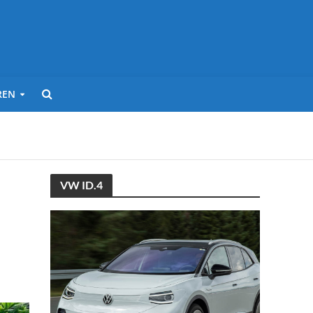
REN
VW ID.4