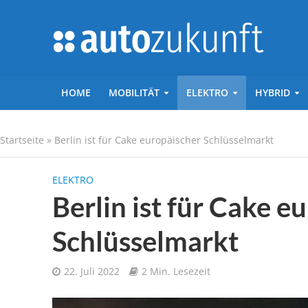
HOME
MOBILITÄT
ELEKTRO
HYBRID
Startseite
»
Berlin ist für Cake europäischer Schlüsselmarkt
ELEKTRO
Berlin ist für Cake e
Schlüsselmarkt
22. Juli 2022
2 Min. Lesezeit