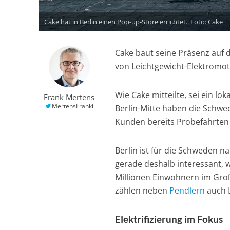
Cake hat in Berlin einen Pop-up-Store errichtet.. Foto: Cake
Cake baut seine Präsenz auf
von Leichtgewicht-Elektromot
Wie Cake mitteilte, sei ein lo
Frank Mertens
MertensFranki
Berlin-Mitte haben die Schw
Kunden bereits Probefahrten 
Berlin ist für die Schweden n
gerade deshalb interessant, w
Millionen Einwohnern im Groß
zählen neben
Pendlern
auch 
Elektrifizierung im Fokus