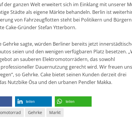
 der ganzen Welt erweitert sich im Einklang mit unserer Mu
chtige Städte als eigene Märkte behandeln. Berlin ist weiterhi
zierung von Fahrzeugflotten steht bei Politikern und Bürgern
te Cake-Gründer Stefan Ytterborn.
 Gehrke sagte, würden Berliner bereits jetzt innerstädtisch
 Autos seien und den wenigen verfügbaren Platz besetzen. „
gebot an sauberen Elektromotorrädern, das sowohl
 professioneller Dauernutzung gerecht wird. Wir freuen un
wegen“, so Gehrke. Cake bietet seinen Kunden derzeit drei
 das Nutzbike Ösa und den urbanen Pendler Makka.
teilen
teilen
romotorrad
Gehrke
Markt