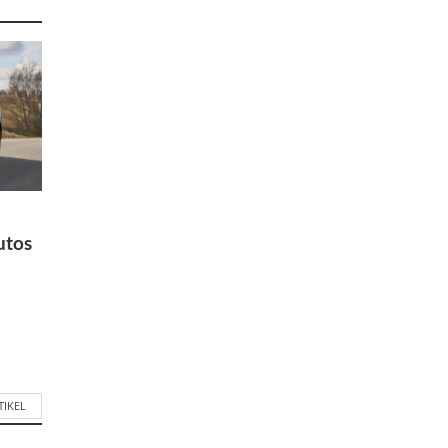
utos
TIKEL