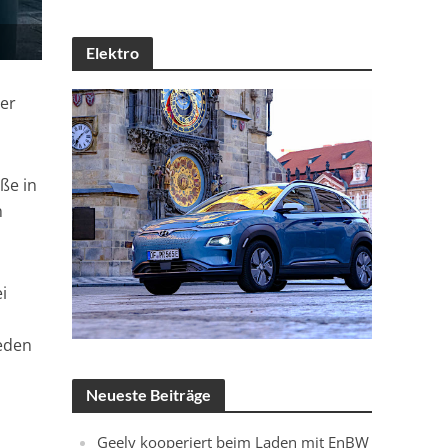
Elektro
ter
aße in
n
i
weden
Neueste Beiträge
Geely kooperiert beim Laden mit EnBW