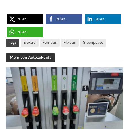
teilen
teilen
teilen
teilen
Tags
Elektro
Fernbus
Flixbus
Greenpeace
Mehr von Autozukunft