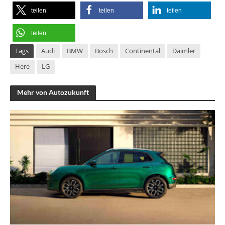
teilen
teilen
teilen
teilen
Tags
Audi
BMW
Bosch
Continental
Daimler
Here
LG
Mehr von Autozukunft