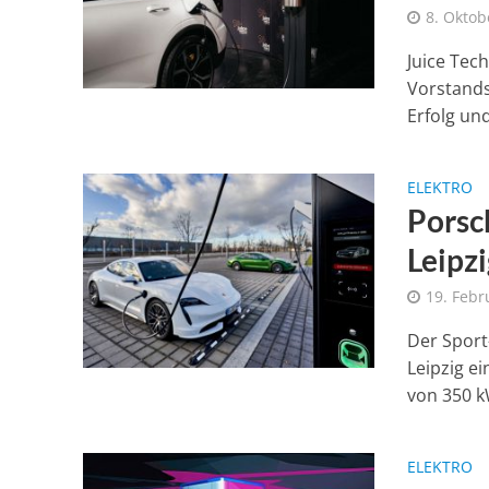
8. Oktob
Juice Tec
Vorstands
Erfolg und
ELEKTRO
Porsc
Leipzi
19. Febr
Der Sport
Leipzig e
von 350 kW
ELEKTRO