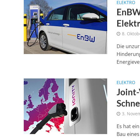
ELEKTRO
EnBW-
Elekt
8. Oktob
Die unzur
Hinderung
Energieve
ELEKTRO
Joint
Schne
3. Nove
Es hat ei
Bau eines