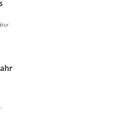
s
ktur
Jahr
-