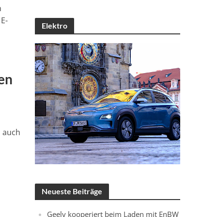
n
E-
Elektro
en
 auch
Neueste Beiträge
Geely kooperiert beim Laden mit EnBW