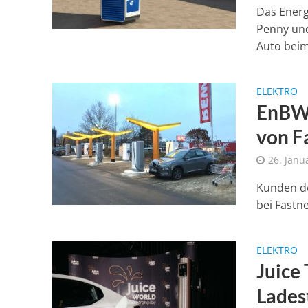
Das Ener
Penny und
Auto beim
ELEKTRO
EnBW 
von F
26. Janu
Kunden d
bei Fastn
ELEKTRO
Juice 
Lades