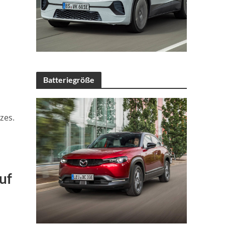
Batteriegröße
zes.
uf