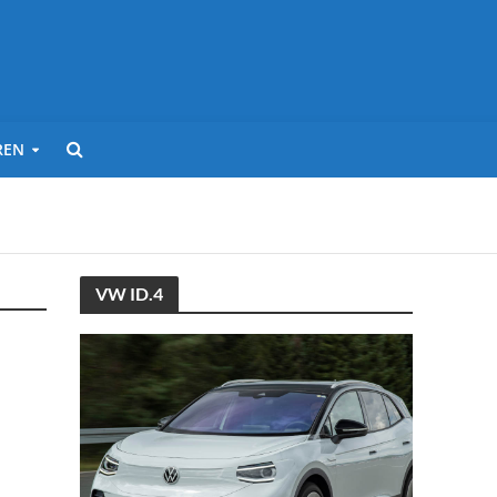
REN
VW ID.4