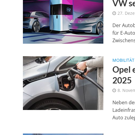
VW se
27. Dez
Der Autob
für E-Aut
Zwischens
MOBILITÄT
Opel e
2025
8. Nove
Neben der
Ladeinfra
Auto zuleg