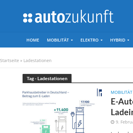
HOME
MOBILITÄT
ELEKTRO
HYBRID
Startseite
»
Ladestationen
Tag - Ladestationen
MOBILITÄT
E-Aut
Ladei
9. Febru