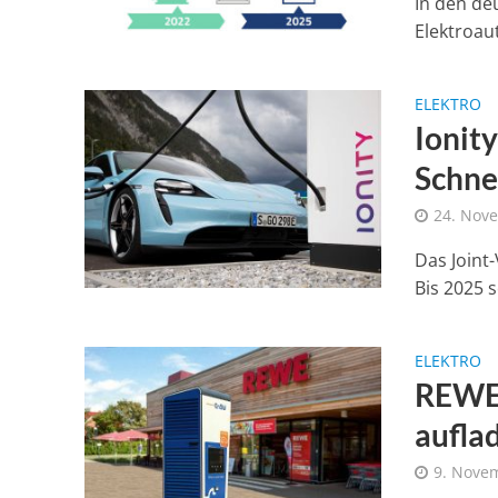
In den de
Elektroaut
ELEKTRO
Ionity
Schne
24. Nov
Das Joint
Bis 2025 
ELEKTRO
REWE 
aufla
9. Nove