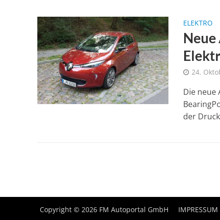
ELEKTRO
Neue 
Elekt
24. Okto
Die neue
BearingPo
der Druck 
Copyright © 2026 FM Autoportal GmbH
IMPRESSUM