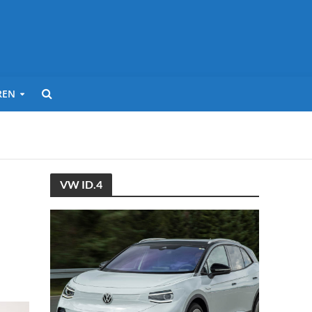
REN
VW ID.4