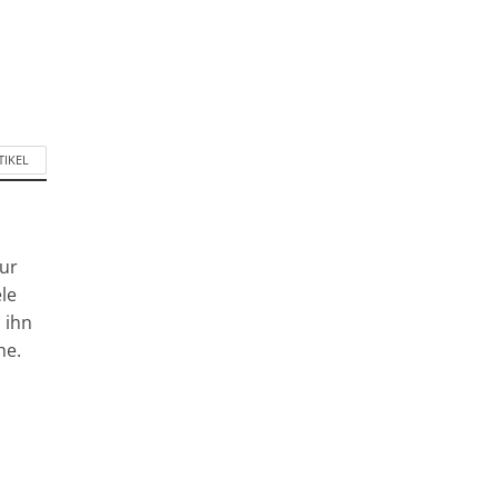
TIKEL
tur
le
n ihn
he.