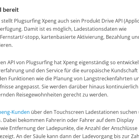
I bereit
tellt Plugsurfing Xpeng auch sein Produkt Drive API (Appli
erfügung. Damit ist es möglich, Ladestationsdaten wie
, Fernstart/-stopp, kartenbasierte Aktivierung, Bezahlung un
ieren.
ten API von Plugsurfing hat Xpeng eigenständig so entwicke
rerfahrung und den Service für die europäische Kundschaft
den Funktionen wie die Planung von Langstreckenfahrten u
fnisse angepasst. Sie werden darüber hinaus kontinuierlich
dernden Reisegewohnheiten gerecht zu werden.
peng-Kunden
über den Touchscreen Ladestationen suchen
en. Dabei bekommen Fahrerin oder Fahrer auf dem Display
 wie Entfernung der Ladepunkte, die Anzahl der Anschlüsse
ezeigt. An der Säule kann dann der Ladevorgang bis zur Za