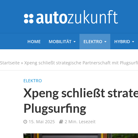
HOME
MOBILITÄT
ELEKTRO
HYBRID
Startseite
»
Xpeng schließt strategische Partnerschaft mit Plugsurf
ELEKTRO
Xpeng schließt strat
Plugsurfing
15. Mai 2025
2 Min. Lesezeit