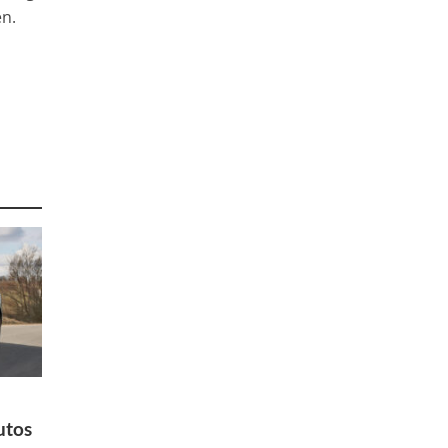
en.
utos