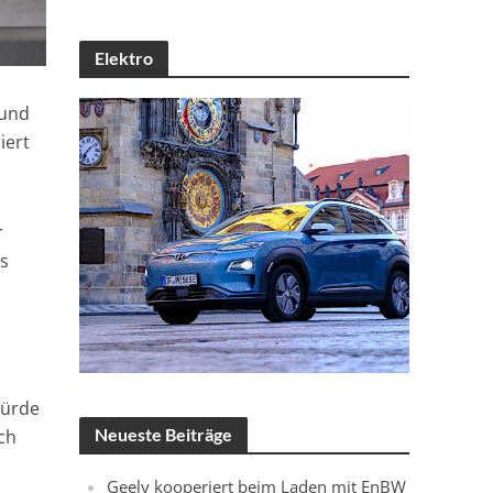
Elektro
 und
iert
r
es
würde
Neueste Beiträge
ch
Geely kooperiert beim Laden mit EnBW