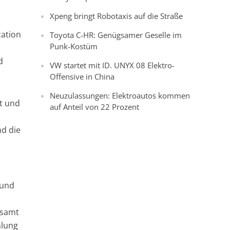
Xpeng bringt Robotaxis auf die Straße
cation
Toyota C-HR: Genügsamer Geselle im
Punk-Kostüm
d
VW startet mit ID. UNYX 08 Elektro-
Offensive in China
Neuzulassungen: Elektroautos kommen
lt und
auf Anteil von 22 Prozent
nd die
 und
 samt
hlung