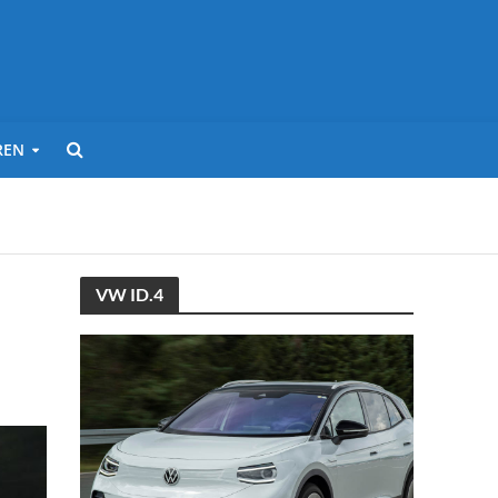
REN
VW ID.4