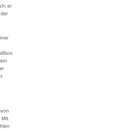
ch: er
 der
iner
allbox
kein
der
as
davon
 Mit
ahlen