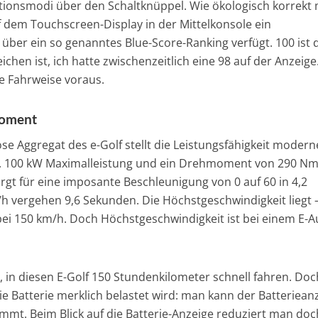
tionsmodi über den Schaltknüppel. Wie ökologisch korrekt
f dem Touchscreen-Display in der Mittelkonsole ein
über ein so genanntes Blue-Score-Ranking verfügt. 100 ist 
hen ist, ich hatte zwischenzeitlich eine 98 auf der Anzeige
te Fahrweise voraus.
moment
ose Aggregat des e-Golf stellt die Leistungsfähigkeit modern
. 100 kW Maximalleistung und ein Drehmoment von 290 Nm
sorgt für eine imposante Beschleunigung von 0 auf 60 in 4,2
 vergehen 9,6 Sekunden. Die Höchstgeschwindigkeit liegt –
, bei 150 km/h. Doch Höchstgeschwindigkeit ist bei einem E-A
, in diesen E-Golf 150 Stundenkilometer schnell fahren. Do
die Batterie merklich belastet wird: man kann der Batteriean
immt. Beim Blick auf die Batterie-Anzeige reduziert man doc