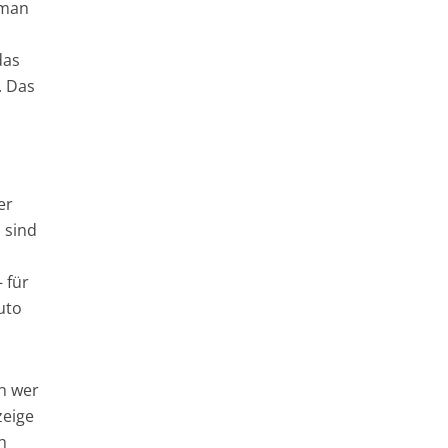
 man
das
. Das
er
 sind
 für
uto
ch wer
zeige
h