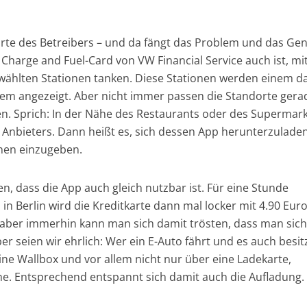
rte des Betreibers – und da fängt das Problem und das Ge
 Charge and Fuel-Card von VW Financial Service auch ist, mit
ählten Stationen tanken. Diese Stationen werden einem d
em angezeigt. Aber nicht immer passen die Standorte gera
n. Sprich: In der Nähe des Restaurants oder des Supermar
n Anbieters. Dann heißt es, sich dessen App herunterzulade
onen einzugeben.
, dass die App auch gleich nutzbar ist. Für eine Stunde
n Berlin wird die Kreditkarte dann mal locker mit 4.90 Eur
, aber immerhin kann man sich damit trösten, dass man sich
r seien wir ehrlich: Wer ein E-Auto fährt und es auch besitz
 eine Wallbox und vor allem nicht nur über eine Ladekarte,
e. Entsprechend entspannt sich damit auch die Aufladung.