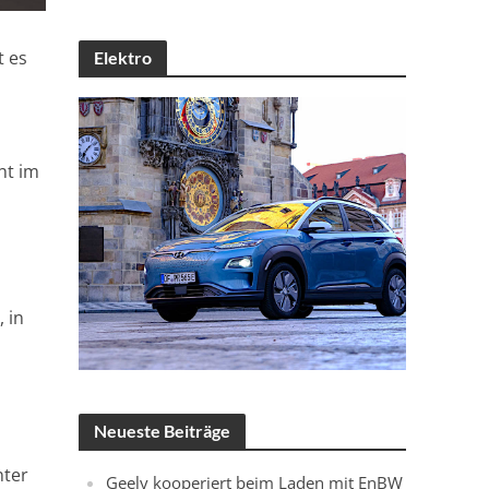
t es
Elektro
ht im
 in
Neueste Beiträge
nter
Geely kooperiert beim Laden mit EnBW