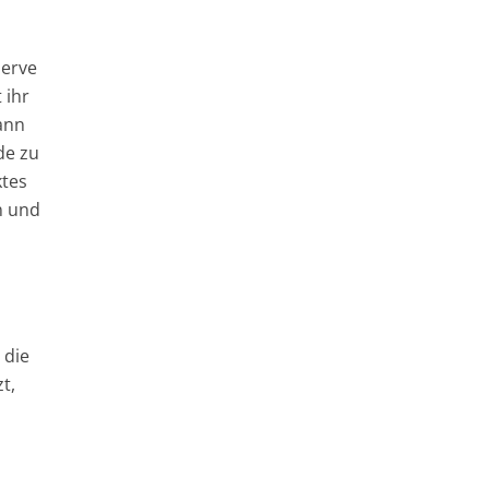
nerve
 ihr
ann
de zu
ktes
n und
o
 die
t,