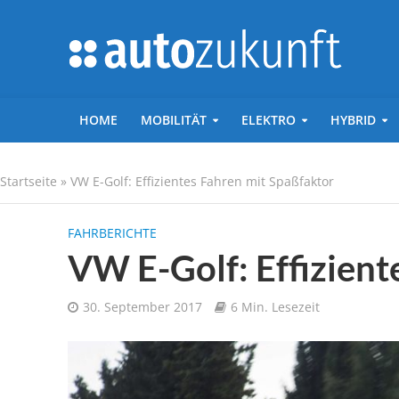
HOME
MOBILITÄT
ELEKTRO
HYBRID
Startseite
»
VW E-Golf: Effizientes Fahren mit Spaßfaktor
FAHRBERICHTE
VW E-Golf: Effizient
30. September 2017
6 Min. Lesezeit