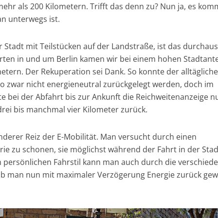
hr als 200 Kilometern. Trifft das denn zu? Nun ja, es kom
n unterwegs ist.
Stadt mit Teilstücken auf der Landstraße, ist das durchaus
hrten in und um Berlin kamen wir bei einem hohen Stadtante
etern. Der Rekuperation sei Dank. So konnte der alltägliche
 zwar nicht energieneutral zurückgelegt werden, doch im
te bei der Abfahrt bis zur Ankunft die Reichweitenanzeige n
drei bis manchmal vier Kilometer zurück.
nderer Reiz der E-Mobilität. Man versucht durch einen
erie zu schonen, sie möglichst während der Fahrt in der Stad
 persönlichen Fahrstil kann man auch durch die verschied
b man nun mit maximaler Verzögerung Energie zurück gew