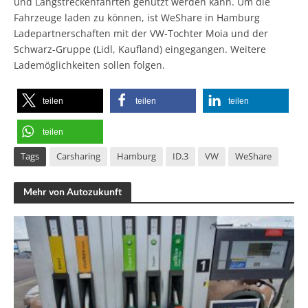
und Langstreckenfahrten genutzt werden kann. Um die
Fahrzeuge laden zu können, ist WeShare in Hamburg
Ladepartnerschaften mit der VW-Tochter Moia und der
Schwarz-Gruppe (Lidl, Kaufland) eingegangen. Weitere
Lademöglichkeiten sollen folgen.
teilen
teilen
teilen
teilen
Tags
Carsharing
Hamburg
ID.3
VW
WeShare
Mehr von Autozukunft