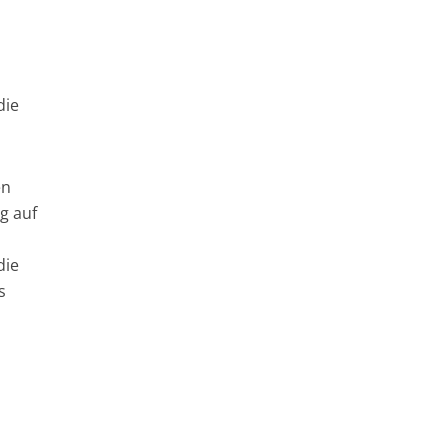
die
en
g auf
die
s