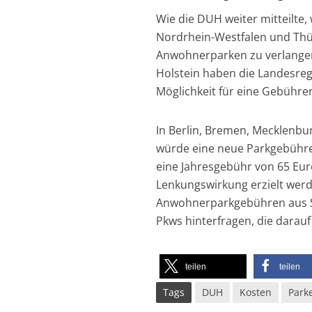
Wie die DUH weiter mitteilt
Nordrhein-Westfalen und Thü
Anwohnerparken zu verlangen
Holstein haben die Landesre
Möglichkeit für eine Gebühr
In Berlin, Bremen, Mecklenb
würde eine neue Parkgebühre
eine Jahresgebühr von 65 Euro
Lenkungswirkung erzielt wer
Anwohnerparkgebühren aus Si
Pkws hinterfragen, die darauf
teilen
teilen
Tags
DUH
Kosten
Park