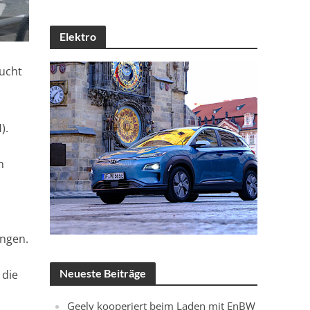
Elektro
aucht
).
n
ngen.
Neueste Beiträge
 die
Geely kooperiert beim Laden mit EnBW