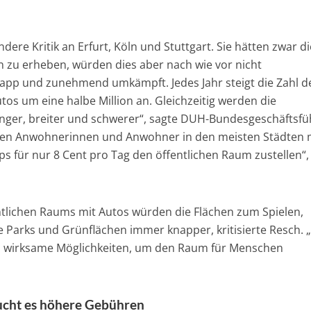
dere Kritik an Erfurt, Köln und Stuttgart. Sie hätten zwar di
 zu erheben, würden dies aber nach wie vor nicht
napp und zunehmend umkämpft. Jedes Jahr steigt die Zahl de
os um eine halbe Million an. Gleichzeitig werden die
nger, breiter und schwerer“, sagte DUH-Bundesgeschäftsfü
fen Anwohnerinnen und Anwohner in den meisten Städten 
ps für nur 8 Cent pro Tag den öffentlichen Raum zustellen“,
ntlichen Raums mit Autos würden die Flächen zum Spielen,
e Parks und Grünflächen immer knapper, kritisierte Resch. 
wirksame Möglichkeiten, um den Raum für Menschen
ucht es höhere Gebühren