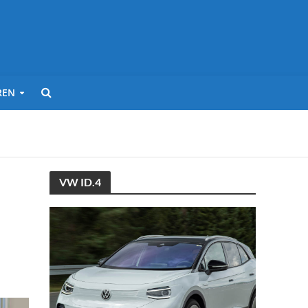
REN
VW ID.4