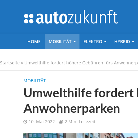
HOME
MOBILITÄT
ELEKTRO
HYBRID
Startseite
»
Umwelthilfe fordert höhere Gebühren fürs Anwohner
MOBILITÄT
Umwelthilfe fordert
Anwohnerparken
10. Mai 2022
2 Min. Lesezeit