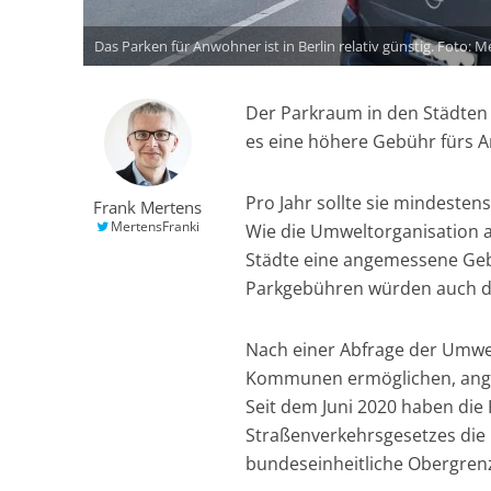
Das Parken für Anwohner ist in Berlin relativ günstig. Foto: M
Der Parkraum in den Städten 
es eine höhere Gebühr fürs 
Pro Jahr sollte sie mindestens
Frank Mertens
MertensFranki
Wie die Umweltorganisation a
Städte eine angemessene Geb
Parkgebühren würden auch d
Nach einer Abfrage der Umwe
Kommunen ermöglichen, ange
Seit dem Juni 2020 haben d
Straßenverkehrsgesetzes die
bundeseinheitliche Obergrenz