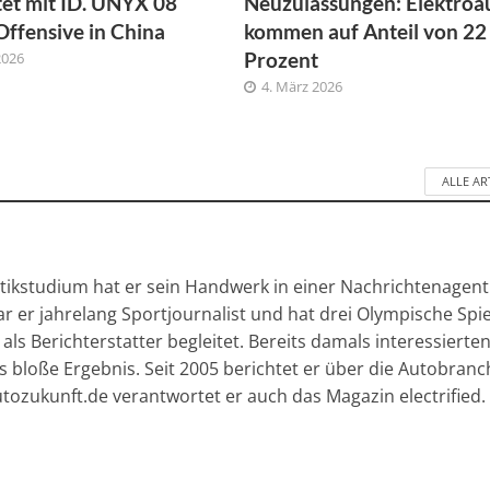
et mit ID. UNYX 08
Neuzulassungen: Elektroa
Offensive in China
kommen auf Anteil von 22
Prozent
2026
4. März 2026
ALLE AR
tikstudium hat er sein Handwerk in einer Nachrichtenagen
r er jahrelang Sportjournalist und hat drei Olympische Spie
) als Berichterstatter begleitet. Bereits damals interessierte
 bloße Ergebnis. Seit 2005 berichtet er über die Autobranc
ozukunft.de verantwortet er auch das Magazin electrified.