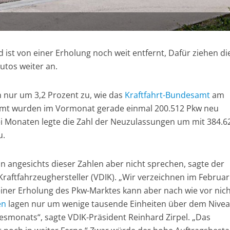
ist von einer Erholung noch weit entfernt, Dafür ziehen di
utos weiter an.
 nur um 3,2 Prozent zu, wie das
Kraftfahrt-Bundesamt
am
samt wurden im Vormonat gerade einmal 200.512 Pkw neu
ei Monaten legte die Zahl der Neuzulassungen um mit 384.6
u.
 angesichts dieser Zahlen aber nicht sprechen, sagte der
Kraftfahrzeughersteller (VDIK). „Wir verzeichnen im Februa
einer Erholung des Pkw-Marktes kann aber nach wie vor nich
en
lagen nur um wenige tausende Einheiten über dem Nive
resmonats“, sagte VDIK-Präsident Reinhard Zirpel. „Das