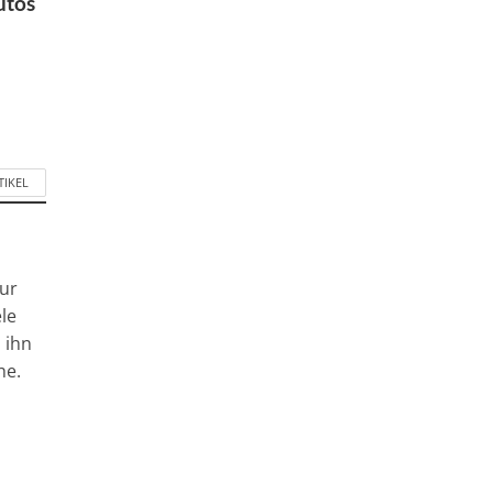
utos
TIKEL
tur
le
n ihn
he.