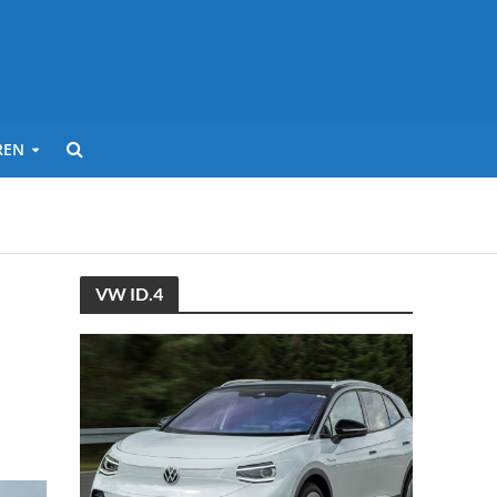
REN
VW ID.4