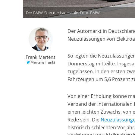
Der BMW i3 an der Ladesäule. Foto: BMW
Der Automarkt in Deutschland 
Neuzulassungen von Elektroa
So legten die Neuzulassungen
Frank Mertens
MertensFranki
Donnerstag mitteilte. Insge
zugelassen. In den ersten zw
Fahrzeugen um 5,6 Prozent z
Von einer Erholung könne man
Verband der Internationalen 
einen leichten Zuwachs, von 
Rede sein. Die
Neuzulassung
historisch schlechten Vorjah