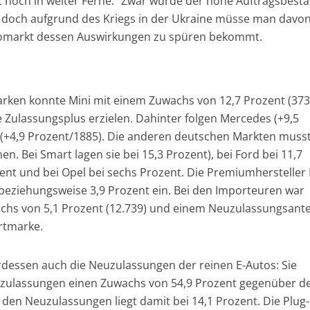
it noch in weiter Ferne.“ Zwar würde der hohe Auftragsbest
 doch aufgrund des Kriegs in der Ukraine müsse man davo
tomarkt dessen Auswirkungen zu spüren bekommt.
Marken konnte Mini mit einem Zuwachs von 12,7 Prozent (37
 Zulassungsplus erzielen. Dahinter folgen Mercedes (+9,5
 (+4,9 Prozent/1885). Die anderen deutschen Markten muss
 Bei Smart lagen sie bei 15,3 Prozent), bei Ford bei 11,7
zent und bei Opel bei sechs Prozent. Die Premiumherstelle
beziehungsweise 3,9 Prozent ein. Bei den Importeuren war
chs von 5,1 Prozent (12.739) und einem Neuzulassungsante
ortmarke.
dessen auch die Neuzulassungen der reinen E-Autos: Sie
uzulassungen einen Zuwachs von 54,9 Prozent gegenüber d
 den Neuzulassungen liegt damit bei 14,1 Prozent. Die Plug-