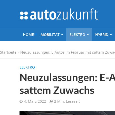
HOME
MOBILITÄT
ELEKTRO
HYBRID
Startseite
»
Neuzulassungen: E-Autos im Februar mit sattem Zuwa
ELEKTRO
Neuzulassungen: E-A
sattem Zuwachs
4. März 2022
2 Min. Lesezeit