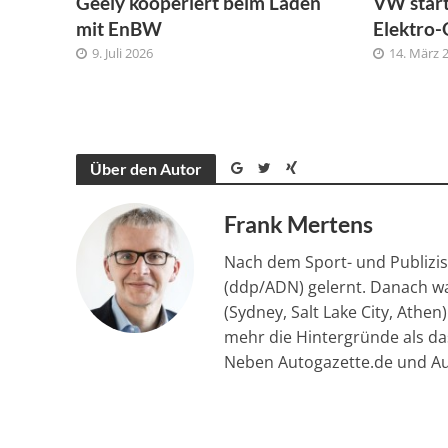
Geely kooperiert beim Laden
VW start
mit EnBW
Elektro-
9. Juli 2026
14. März 
Über den Autor
Frank Mertens
Nach dem Sport- und Publizis
(ddp/ADN) gelernt. Danach wa
(Sydney, Salt Lake City, Athen
mehr die Hintergründe als das
Neben Autogazette.de und Aut