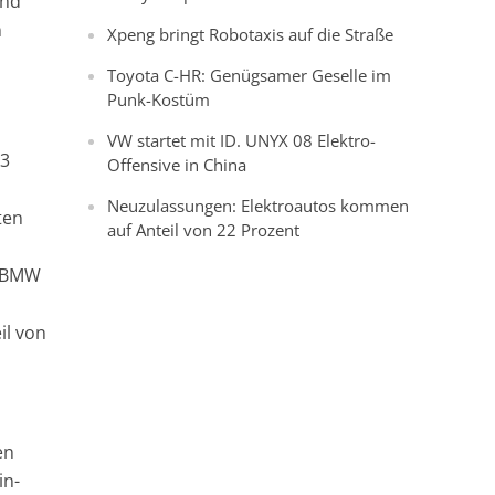
and
n
Xpeng bringt Robotaxis auf die Straße
Toyota C-HR: Genügsamer Geselle im
Punk-Kostüm
VW startet mit ID. UNYX 08 Elektro-
33
Offensive in China
Neuzulassungen: Elektroautos kommen
ten
auf Anteil von 22 Prozent
r BMW
il von
en
in-