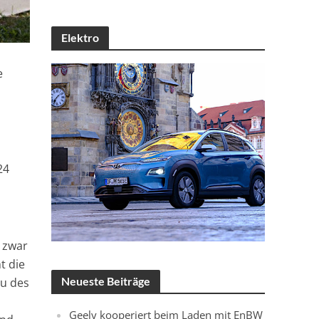
Elektro
e
24
r zwar
t die
Neueste Beiträge
au des
Geely kooperiert beim Laden mit EnBW