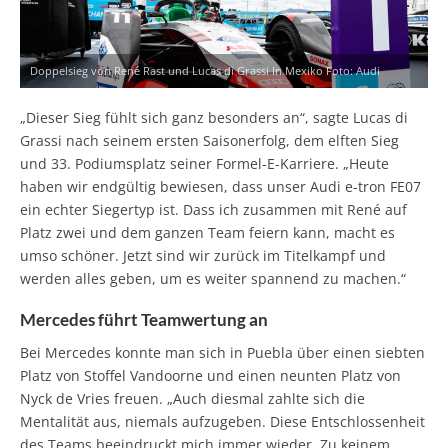
Doppelsieg von René Rast und Lucas di Grassi In Mexiko Foto: Audi
„Dieser Sieg fühlt sich ganz besonders an“, sagte Lucas di
Grassi nach seinem ersten Saisonerfolg, dem elften Sieg
und 33. Podiumsplatz seiner Formel-E-Karriere. „Heute
haben wir endgültig bewiesen, dass unser Audi e-tron FE07
ein echter Siegertyp ist. Dass ich zusammen mit René auf
Platz zwei und dem ganzen Team feiern kann, macht es
umso schöner. Jetzt sind wir zurück im Titelkampf und
werden alles geben, um es weiter spannend zu machen.“
Mercedes führt Teamwertung an
Bei Mercedes konnte man sich in Puebla über einen siebten
Platz von Stoffel Vandoorne und einen neunten Platz von
Nyck de Vries freuen. „Auch diesmal zahlte sich die
Mentalität aus, niemals aufzugeben. Diese Entschlossenheit
des Teams beeindruckt mich immer wieder. Zu keinem