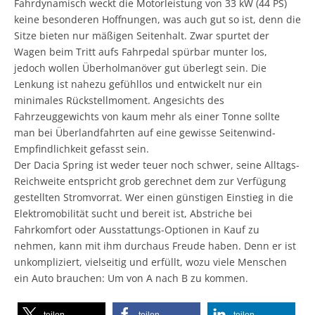
Fahrdynamisch weckt die Motorleistung von 33 kW (44 PS)
keine besonderen Hoffnungen, was auch gut so ist, denn die
Sitze bieten nur mäßigen Seitenhalt. Zwar spurtet der
Wagen beim Tritt aufs Fahrpedal spürbar munter los,
jedoch wollen Überholmanöver gut überlegt sein. Die
Lenkung ist nahezu gefühllos und entwickelt nur ein
minimales Rückstellmoment. Angesichts des
Fahrzeuggewichts von kaum mehr als einer Tonne sollte
man bei Überlandfahrten auf eine gewisse Seitenwind-
Empfindlichkeit gefasst sein.
Der Dacia Spring ist weder teuer noch schwer, seine Alltags-
Reichweite entspricht grob gerechnet dem zur Verfügung
gestellten Stromvorrat. Wer einen günstigen Einstieg in die
Elektromobilität sucht und bereit ist, Abstriche bei
Fahrkomfort oder Ausstattungs-Optionen in Kauf zu
nehmen, kann mit ihm durchaus Freude haben. Denn er ist
unkompliziert, vielseitig und erfüllt, wozu viele Menschen
ein Auto brauchen: Um von A nach B zu kommen.
teilen
teilen
teilen