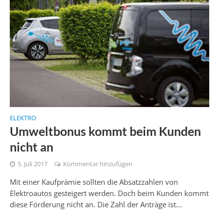
ELEKTRO
Umweltbonus kommt beim Kunden
nicht an
5. Juli 2017
Kommentar hinzufügen
Mit einer Kaufprämie sollten die Absatzzahlen von
Elektroautos gesteigert werden. Doch beim Kunden kommt
diese Förderung nicht an. Die Zahl der Anträge ist...