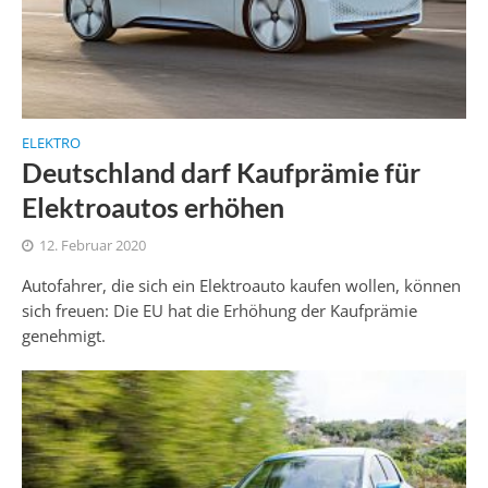
ELEKTRO
Deutschland darf Kaufprämie für
Elektroautos erhöhen
12. Februar 2020
Autofahrer, die sich ein Elektroauto kaufen wollen, können
sich freuen: Die EU hat die Erhöhung der Kaufprämie
genehmigt.