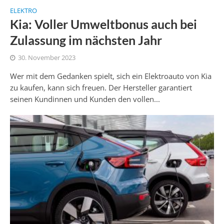
ELEKTRO
Kia: Voller Umweltbonus auch bei
Zulassung im nächsten Jahr
30. November 2023
Wer mit dem Gedanken spielt, sich ein Elektroauto von Kia
zu kaufen, kann sich freuen. Der Hersteller garantiert
seinen Kundinnen und Kunden den vollen...