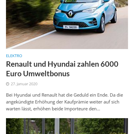
ELEKTRO
Renault und Hyundai zahlen 6000
Euro Umweltbonus
27. Januar 2020
Bei Hyundai und Renault hat die Geduld ein Ende. Da die
angekündigte Erhöhung der Kaufprämie weiter auf sich
warten lässt, erhöhen beide Importeure den...