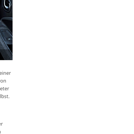
einer
von
meter
lbst.
er
m