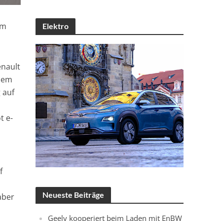
em
Elektro
enault
 dem
 auf
t e-
f
Neueste Beiträge
aber
Geely kooperiert beim Laden mit EnBW