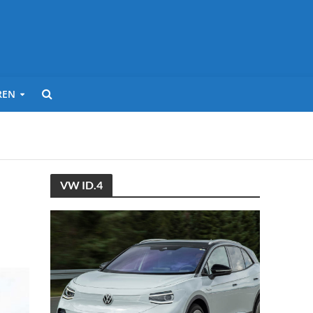
REN
VW ID.4