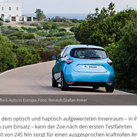
fte E-Auto in Europa. Foto: Renault/Stefan Anker
d dem optisch und haptisch aufgewerteten Innenraum – in 
 zum Einsatz – kann der Zoe nach den ersten Testfahrten
von 245 Nm sorgt für einen ausgesprochen kraftvollen Ant