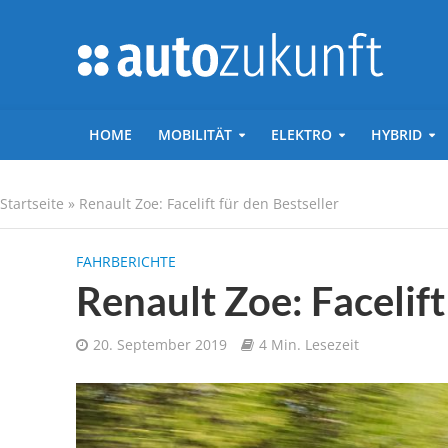
HOME
MOBILITÄT
ELEKTRO
HYBRID
Startseite
»
Renault Zoe: Facelift für den Bestseller
FAHRBERICHTE
Renault Zoe: Facelift
20. September 2019
4 Min. Lesezeit