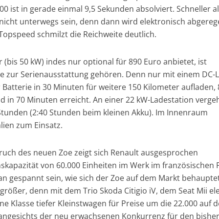
0 ist in gerade einmal 9,5 Sekunden absolviert. Schneller a
icht unterwegs sein, denn dann wird elektronisch abgerege
 Topspeed schmilzt die Reichweite deutlich.
(bis 50 kW) indes nur optional für 890 Euro anbietet, ist
lte zur Serienausstattung gehören. Denn nur mit einem DC-
Batterie in 30 Minuten für weitere 150 Kilometer aufladen, 
nd in 70 Minuten erreicht. An einer 22 kW-Ladestation verg
0 Stunden (2:40 Stunden beim kleinen Akku). Im Innenraum
ien zum Einsatz.
ruch des neuen Zoe zeigt sich Renault ausgesprochen
nskapazität von 60.000 Einheiten im Werk im französischen F
n gespannt sein, wie sich der Zoe auf dem Markt behauptet
rößer, denn mit dem Trio Skoda Citigio iV, dem Seat Mii ele
Klasse tiefer Kleinstwagen für Preise um die 22.000 auf 
 angesichts der neu erwachsenen Konkurrenz für den bishe