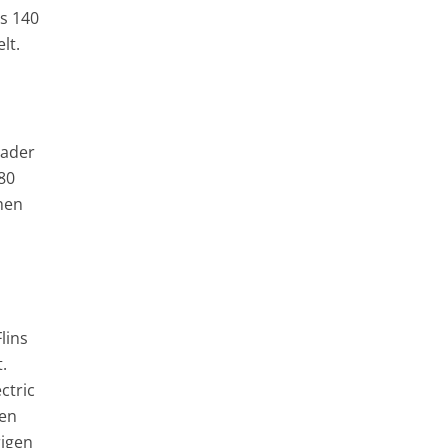
ls 140
lt.
Lader
80
ehen
lins
.
ctric
den
rigen