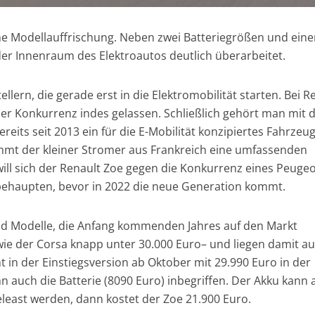
e Modellauffrischung. Neben zwei Batteriegrößen und ein
er Innenraum des Elektroautos deutlich überarbeitet.
ellern, die gerade erst in die Elektromobilität starten. Bei R
er Konkurrenz indes gelassen. Schließlich gehört man mit
reits seit 2013 ein für die E-Mobilität konzipiertes Fahrzeug
t der kleiner Stromer aus Frankreich eine umfassenden
ill sich der Renault Zoe gegen die Konkurrenz eines Peugeo
behaupten, bevor in 2022 die neue Generation kommt.
nd Modelle, die Anfang kommenden Jahres auf den Markt
e der Corsa knapp unter 30.000 Euro– und liegen damit au
 in der Einstiegsversion ab Oktober mit 29.990 Euro in der
ann auch die Batterie (8090 Euro) inbegriffen. Der Akku kann 
eleast werden, dann kostet der Zoe 21.900 Euro.