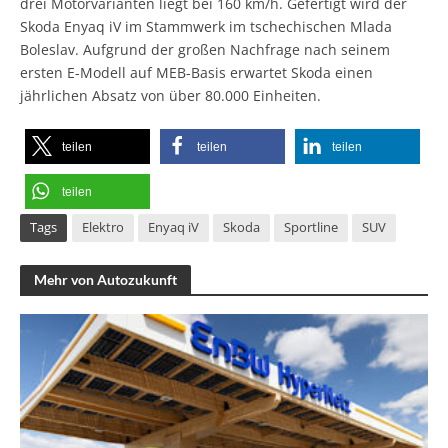
drei Motorvarianten liegt bei 160 km/h. Gefertigt wird der
Skoda Enyaq iV im Stammwerk im tschechischen Mlada
Boleslav. Aufgrund der großen Nachfrage nach seinem
ersten E-Modell auf MEB-Basis erwartet Skoda einen
jährlichen Absatz von über 80.000 Einheiten.
teilen
teilen
teilen
teilen
Tags
Elektro
Enyaq iV
Skoda
Sportline
SUV
Mehr von Autozukunft