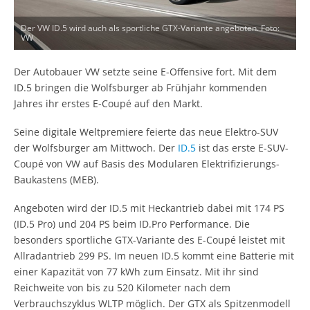
Der VW ID.5 wird auch als sportliche GTX-Variante angeboten. Foto:
VW
Der Autobauer VW setzte seine E-Offensive fort. Mit dem
ID.5 bringen die Wolfsburger ab Frühjahr kommenden
Jahres ihr erstes E-Coupé auf den Markt.
Seine digitale Weltpremiere feierte das neue Elektro-SUV
der Wolfsburger am Mittwoch. Der
ID.5
ist das erste E-SUV-
Coupé von VW auf Basis des Modularen Elektrifizierungs-
Baukastens (MEB).
Angeboten wird der ID.5 mit Heckantrieb dabei mit 174 PS
(ID.5 Pro) und 204 PS beim ID.Pro Performance. Die
besonders sportliche GTX-Variante des E-Coupé leistet mit
Allradantrieb 299 PS. Im neuen ID.5 kommt eine Batterie mit
einer Kapazität von 77 kWh zum Einsatz. Mit ihr sind
Reichweite von bis zu 520 Kilometer nach dem
Verbrauchszyklus WLTP möglich. Der GTX als Spitzenmodell