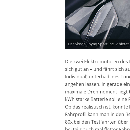
Der Skoda Enyaq Sportline iV bietet 
Die zwei Elektromotoren des E
sich gut an – und fährt sich 
Individual) unterhalb des To
angehen lassen. In gerade ei
maximale Drehmoment liegt bei
kWh starke Batterie soll eine
Ob das realistisch ist, konnte
Fahrprofil kann man in den B
80x bei den Testfahrten über
bei teils auch mal flotter Fa