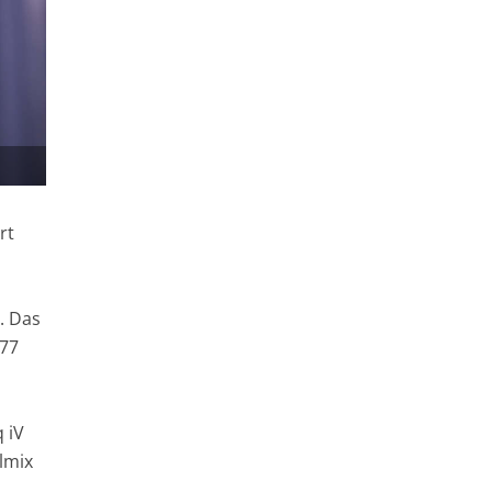
rt
. Das
 77
 iV
lmix