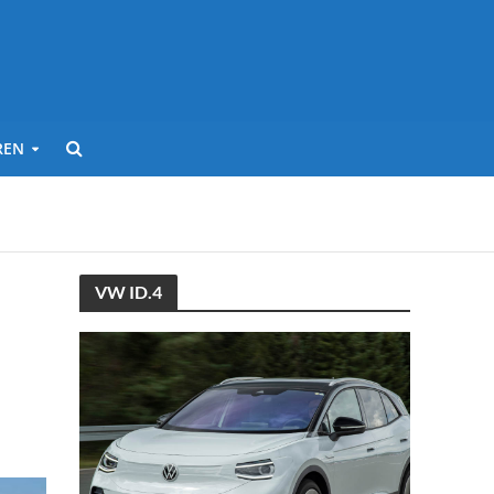
REN
VW ID.4