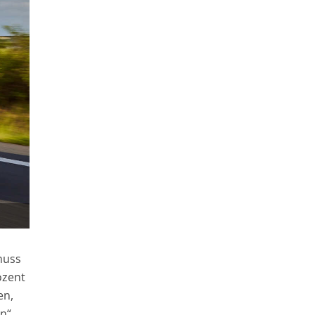
 muss
ozent
en,
n“,