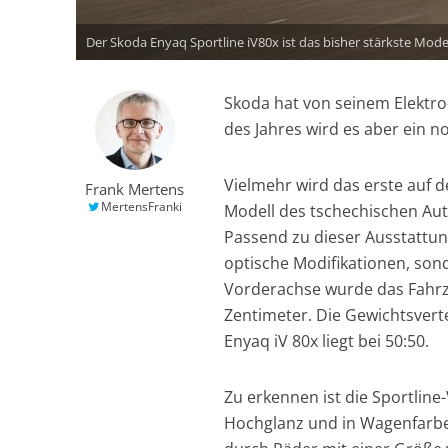
Der Skoda Enyaq Sportline iV80x ist das bisher stärkste Mode
Skoda hat von seinem Elektro
des Jahres wird es aber ein n
Vielmehr wird das erste auf 
Frank Mertens
MertensFranki
Modell des tschechischen Auto
Passend zu dieser Ausstattung
optische Modifikationen, sond
Vorderachse wurde das Fahrz
Zentimeter. Die Gewichtsvert
Enyaq iV 80x liegt bei 50:50.
Zu erkennen ist die Sportline
Hochglanz und in Wagenfarbe 