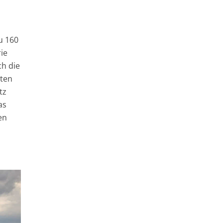
u 160
rie
ch die
hten
tz
as
en