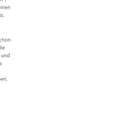
einen
iz,
schon
die
0 und
a
ben.