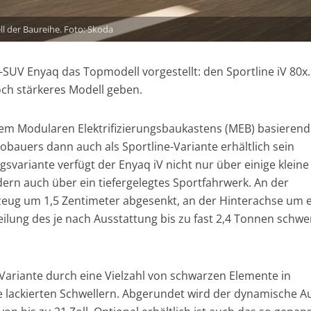
ll der Baureihe. Foto: Skoda
-SUV Enyaq das Topmodell vorgestellt: den Sportline iV 80x
och stärkeres Modell geben.
dem Modularen Elektrifizierungsbaukastens (MEB) basieren
bauers dann auch als Sportline-Variante erhältlich sein
svariante verfügt der Enyaq iV nicht nur über einige kleine
ern auch über ein tiefergelegtes Sportfahrwerk. An der
eug um 1,5 Zentimeter abgesenkt, an der Hinterachse um 
eilung des je nach Ausstattung bis zu fast 2,4 Tonnen schw
-Variante durch eine Vielzahl von schwarzen Elemente in
lackierten Schwellern. Abgerundet wird der dynamische Auf