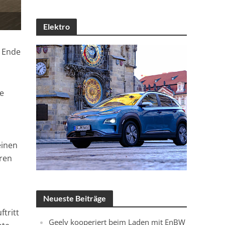
Elektro
. Ende
de
einen
eren
Neueste Beiträge
tritt
Geely kooperiert beim Laden mit EnBW