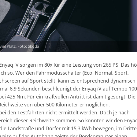
viel Platz. Foto: Skoda
nyaq iV sorgen im 80x für eine Leistung von 265 PS. Das hö
auch so. Wer den Fahrmodusschalter (Eco, Normal, Sport,
uchscreen auf Sport stellt, kann es entsprechend dynamisch
nmal 6,9 Sekunden beschleunigt der Enyaq iV auf Tempo 100
 425 Nm. Für ein kraftvollen Antritt ist damit gesorgt. Die
 Reichweite von über 500 Kilometer ermöglichen.
 bei den Testfahrten nicht ermittelt werden. Doch je nach
ereich dieser Reichweite kommen. So konnten wir den Enyaq
 die Landstraße und Dörfer mit 15,3 kWh bewegen, im Dritte
hrweise auf der Autobahn zeigte der Bordcomputer einen