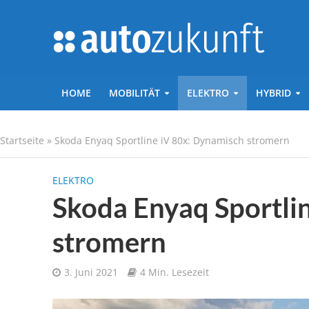
HOME
MOBILITÄT
ELEKTRO
HYBRID
Startseite
»
Skoda Enyaq Sportline iV 80x: Dynamisch stromern
ELEKTRO
Skoda Enyaq Sportli
stromern
3. Juni 2021
4 Min. Lesezeit