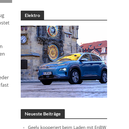
ug
Elektro
ostet
en
hen
jeder
fast
Neueste Beiträge
Geely kooperiert beim Laden mit EnBW