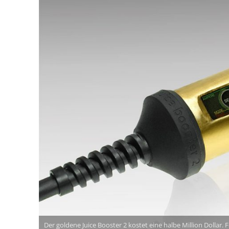
Der goldene Juice Booster 2 kostet eine halbe Million Dollar. 