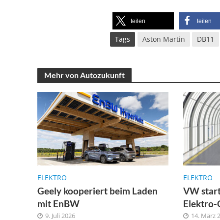
teilen
teilen
Tags
Aston Martin
DB11
Mehr von Autozukunft
ELEKTRO
ELEKTRO
Geely kooperiert beim Laden
VW start
mit EnBW
Elektro-
9. Juli 2026
14. März 