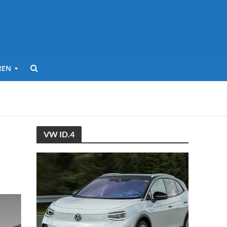
REN
VW ID.4