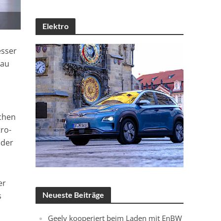
Elektro
esser
hau
chen
tro-
 der
er
Neueste Beiträge
s
Geely kooperiert beim Laden mit EnBW