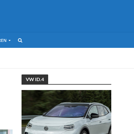
REN
VW ID.4