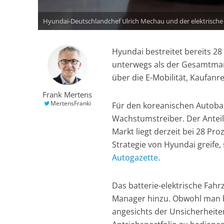
Hyundai-Deutschlandchef Ulrich Mechau und der elektrische 
Hyundai bestreitet bereits 28
unterwegs als der Gesamtmark
über die E-Mobilität, Kaufanr
Frank Mertens
MertensFranki
Für den koreanischen Autob
Wachstumstreiber. Der Antei
Markt liegt derzeit bei 28 Pr
Strategie von Hyundai greife
Autogazette
.
Das batterie-elektrische Fahr
Manager hinzu. Obwohl man be
angesichts der Unsicherheite