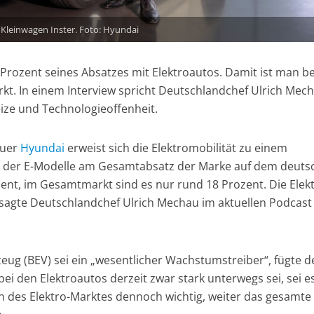
Kleinwagen Inster. Foto: Hyundai
 Prozent seines Absatzes mit Elektroautos. Damit ist man b
t. In einem Interview spricht Deutschlandchef Ulrich Mec
eize und Technologieoffenheit.
auer
Hyundai
erweist sich die Elektromobilität zu einem
l der E-Modelle am Gesamtabsatz der Marke auf dem deuts
ozent, im Gesamtmarkt sind es nur rund 18 Prozent. Die Elek
, sagte Deutschlandchef Ulrich Mechau im aktuellen Podcast
zeug (BEV) sei ein „wesentlicher Wachstumstreiber“, fügte d
i den Elektroautos derzeit zwar stark unterwegs sei, sei e
n des Elektro-Marktes dennoch wichtig, weiter das gesamte