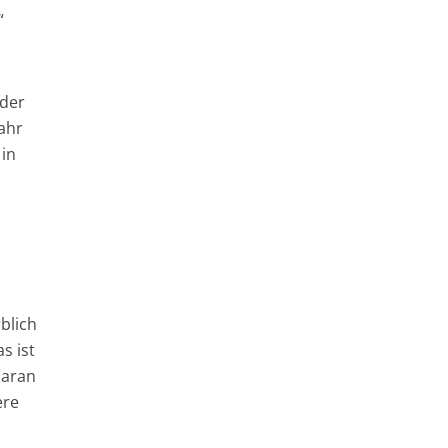
“
 der
ahr
 in
blich
s ist
daran
ere