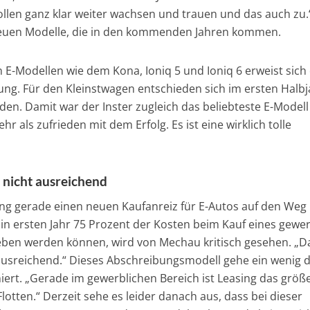
ollen ganz klar weiter wachsen und trauen und das auch zu.
neuen Modelle, die in den kommenden Jahren kommen.
n E-Modellen wie dem Kona, Ioniq 5 und Ioniq 6 erweist sich
ung. Für den Kleinstwagen entschieden sich im ersten Halbj
en. Damit war der Inster zugleich das beliebteste E-Modell
 als zufrieden mit dem Erfolg. Es ist eine wirklich tolle
 nicht ausreichend
ng gerade einen neuen Kaufanreiz für E-Autos auf den Weg
in ersten Jahr 75 Prozent der Kosten beim Kauf eines gewer
ben werden können, wird von Mechau kritisch gesehen. „Da
t ausreichend.“ Dieses Abschreibungsmodell gehe ein wenig 
niert. „Gerade im gewerblichen Bereich ist Leasing das größ
otten.“ Derzeit sehe es leider danach aus, dass bei dieser