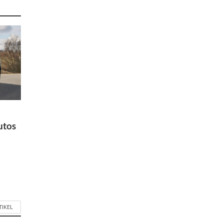
utos
TIKEL