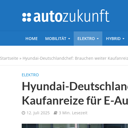
HOME
MOBILITÄT
ELEKTRO
HYBRID
Startseite
»
Hyundai-Deutschlandchef: Brauchen weiter Kaufanreiz
ELEKTRO
Hyundai-Deutschland
Kaufanreize für E-A
12. Juli 2025
3 Min. Lesezeit