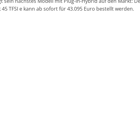
gt sein nächstes Modell mit Plug-in-Hybrid auf den Markt: D
 45 TFSI e kann ab sofort für 43.095 Euro bestellt werden.