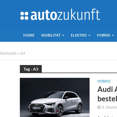
HOME
MOBILITÄT
ELEKTRO
HYBRID
Startseite
»
A3
Tag - A3
HYBRID
Audi 
beste
8. Deze