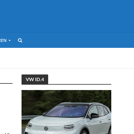
REN
VW ID.4