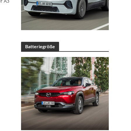
er A3
Batteriegröße